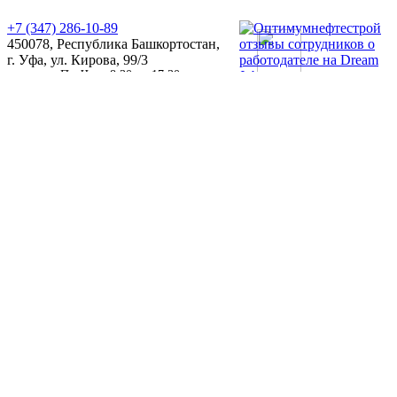
+7 (347) 286-10-89
450078, Республика Башкортостан,
г. Уфа, ул. Кирова, 99/3
Пн-Чт: c 8:30 до 17:30
Пт: c 8:30 до 16:15
Обед: c 12:00 до 12:45
info@onsufa.ru
onsufa.ru 2022
© 2023 Все права защищены
Политика конфиденциальности
Размещенная на страницах сайта информация не является
публичной офертой,
в соответствии со 437 ГК РФ