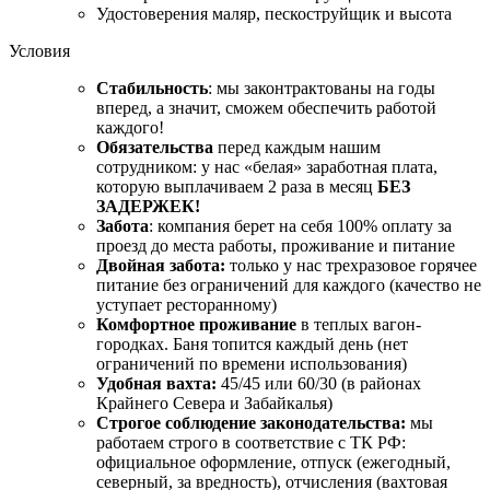
Удостоверения маляр, пескоструйщик и высота
Условия
Стабильность
: мы законтрактованы на годы
вперед, а значит, сможем обеспечить работой
каждого!
Обязательства
перед каждым нашим
сотрудником: у нас «белая» заработная плата,
которую выплачиваем 2 раза в месяц
БЕЗ
ЗАДЕРЖЕК!
Забота
: компания берет на себя 100% оплату за
проезд до места работы, проживание и питание
Двойная забота:
только у нас трехразовое горячее
питание без ограничений для каждого (качество не
уступает ресторанному)
Комфортное проживание
в теплых вагон-
городках. Баня топится каждый день (нет
ограничений по времени использования)
Удобная вахта:
45/45 или 60/30 (в районах
Крайнего Севера и Забайкалья)
Строгое
соблюдение законодательства:
мы
работаем строго в соответствие с ТК РФ:
официальное оформление, отпуск (ежегодный,
северный, за вредность), отчисления (вахтовая